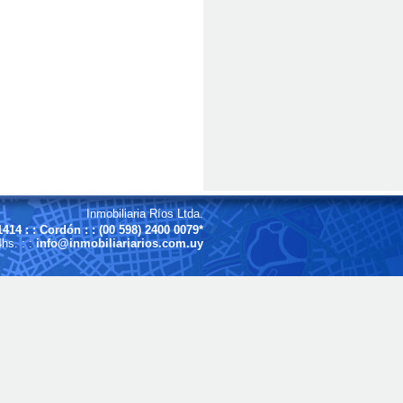
Inmobiliaria Ríos Ltda.
414 : : Cordón : : (00 598) 2400 0079*
hs. : :
info@inmobiliariarios.com.uy