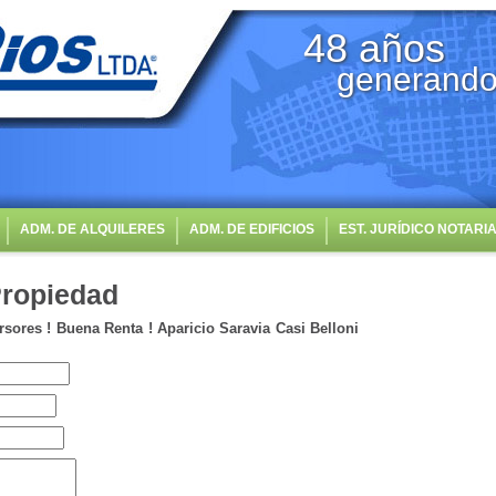
48 años
generando
ADM. DE ALQUILERES
ADM. DE EDIFICIOS
EST. JURÍDICO NOTARI
Propiedad
rsores ! Buena Renta ! Aparicio Saravia Casi Belloni